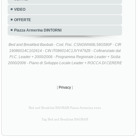
VIDEO
OFFERTE
Piazza Armerina DINTORNI
Bed and Breakfast Baobab - Cod. Fisc. CSNGNN68L58G580F - CIR
19086014C102614 - CIN IT086014C1JVY479Z6 - Cofinanziato dal
P.I.C. Leader + 2000/2006 - Programma Regionale Leader + Sicilia
2000/2006 - Piano di Sviluppo Locale Leader + ROCCA DI CERERE
[
Privacy
]
Bed and Breakfast BAOBAB Piazza Armerina extra
Tag Bed and Breakfast BAOBAB