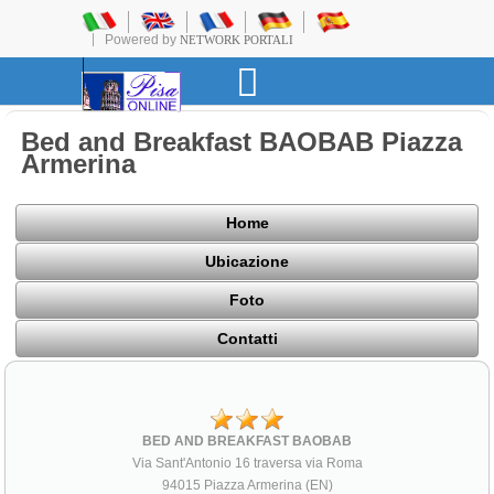
Powered by
NETWORK PORTALI
Bed and Breakfast BAOBAB Piazza
Armerina
Home
Ubicazione
Foto
Contatti
BED AND BREAKFAST BAOBAB
Via Sant'Antonio 16 traversa via Roma
94015 Piazza Armerina (EN)