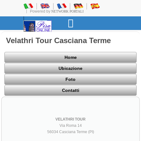
Powered by
NETWORK PORTALI
Velathri Tour Casciana Terme
Home
Ubicazione
Foto
Contatti
VELATHRI TOUR
Via Roma 14
56034 Casciana Terme (PI)